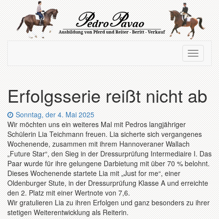
Zum
Hauptinhalt
springen
Navigation
Navigati
ein-/ausblenden
ein-/au
Erfolgsserie reißt nicht ab
Datum:
Sonntag, der 4. Mai 2025
Wir möchten uns ein weiteres Mal mit Pedros langjähriger
Schülerin Lia Teichmann freuen. Lia sicherte sich vergangenes
Wochenende, zusammen mit ihrem Hannoveraner Wallach
„Future Star“, den Sieg in der Dressurprüfung Intermediaire I. Das
Paar wurde für ihre gelungene Darbietung mit über 70 % belohnt.
Dieses Wochenende startete Lia mit „Just for me“, einer
Oldenburger Stute, in der Dressurprüfung Klasse A und erreichte
den 2. Platz mit einer Wertnote von 7,6.
Wir gratulieren Lia zu ihren Erfolgen und ganz besonders zu ihrer
stetigen Weiterentwicklung als Reiterin.