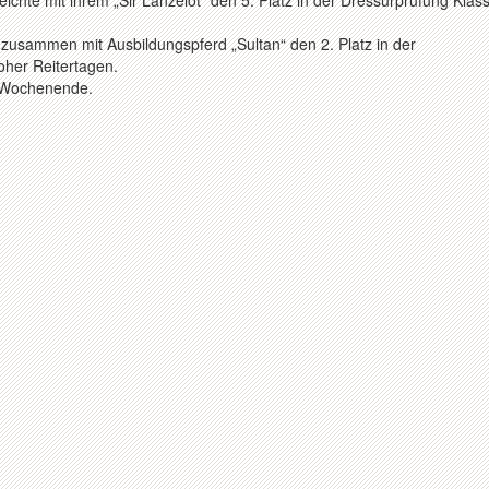
chte mit ihrem „Sir Lanzelot“ den 5. Platz in der Dressurprüfung Klas
 zusammen mit Ausbildungspferd „Sultan“ den 2. Platz in der
her Reitertagen.
he Wochenende.