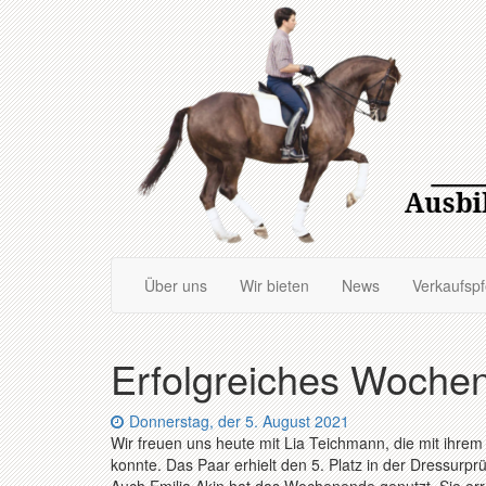
Zum
Hauptinhalt
springen
Über uns
Wir bieten
News
Verkaufsp
Erfolgreiches Woche
Datum:
Donnerstag, der 5. August 2021
Wir freuen uns heute mit Lia Teichmann, die mit ihrem 
konnte. Das Paar erhielt den 5. Platz in der Dressurpr