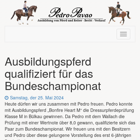
Zum
Hauptinhalt
springen
Navigation
Navigati
ein-/ausblenden
ein-/au
Ausbildungspferd
qualifiziert für das
Bundeschampionat
Datum:
Samstag, der 25. Mai 2024
Heute dürfen wir uns zusammen mit Pedro freuen. Pedro konnte
mit Ausbildungspferd „Bonfire Heart M“ die Dressurpferdeprüfung
Klasse M in Bülkau gewinnen. Da Pedro mit dem Wallach die
Prüfung mit einer Wertnote über 8,0 gewann, qualifizierte sich das
Paar zum Bundeschampionat. Wir freuen uns mit den Besitzern
und Pedro über diese gelungene Vorstellung des erst 6-jährigen